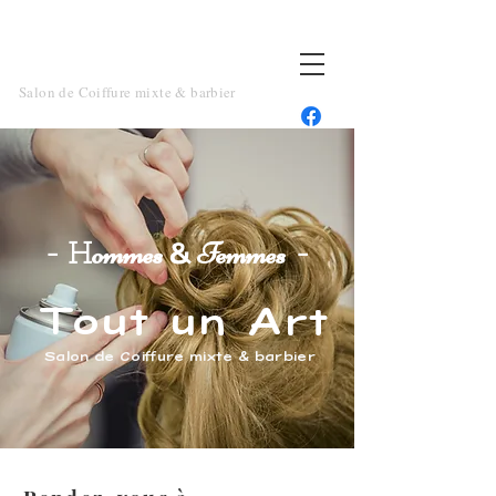
TOUT UN ART
Salon de Coiffure mixte & barbier
ommes
Femmes
- H
-
&
Tout un Art
Salon de Coiffure mixte & barbier