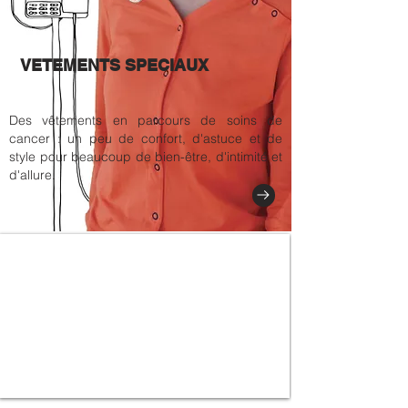
VETEMENTS SPECIAUX
Des vêtements en parcours de soins de
cancer : un peu de confort, d'astuce et de
style pour beaucoup de bien-être, d'intimité et
d'allure.