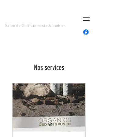
TOUT UN ART
Salon de Coiffure mixte & barbier
Nos services