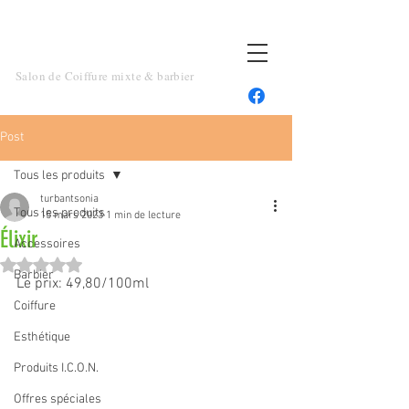
TOUT UN ART
Salon de Coiffure mixte & barbier
Post
Tous les produits
turbantsonia
Tous les produits
15 mars 2023
1 min de lecture
Élixir
Accessoires
Noté NaN étoiles sur 5.
Barbier
Le prix: 49,80/100ml
Coiffure
Esthétique
Produits I.C.O.N.
Offres spéciales