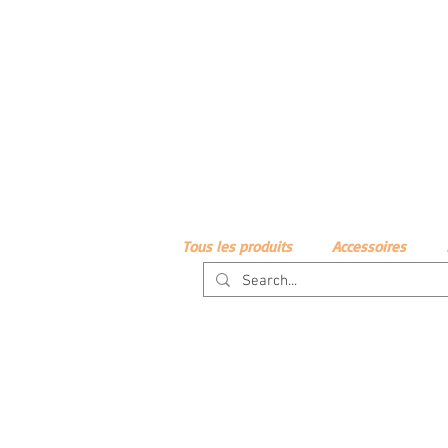
Accueil
Notre Salon
Nos services
Tous les produits
Accessoires
Vêtements
Turbans
Mav