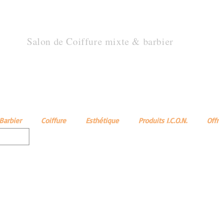
TOUT UN AR
Salon de Coiffure mixte & barbier
Nos produits
Prendre un rendez-vous
Catalogue Turbans
Nos horair
Barbier
Coiffure
Esthétique
Produits I.C.O.N.
Off
ala
Parfums