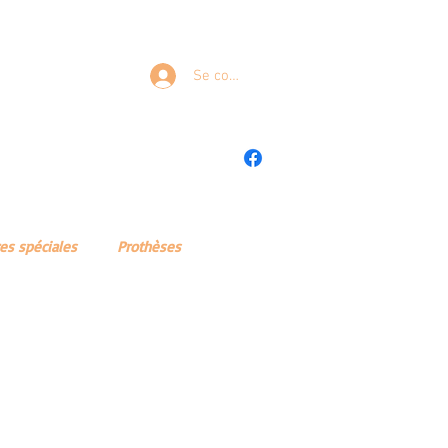
T
Se connecter
es
Nous contacter
Mon compte
res spéciales
Prothèses