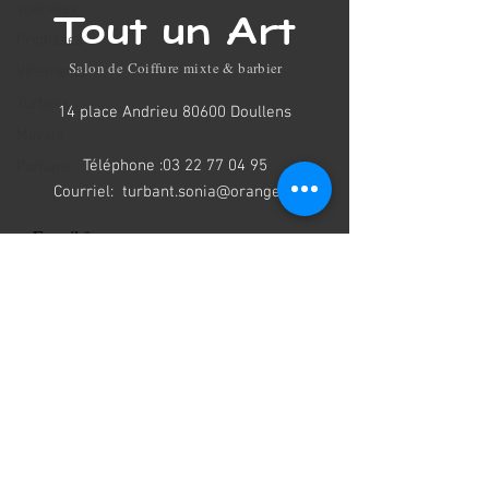
spéciales
Tout un Art
Prothèses
Salon de Coiffure mixte & barbier
Vêtements
Turbans
14 place Andrieu 80600 Doullens
Mavala
Téléphone :
03 22 77 04 95
Parfums
Courriel:
turbant.sonia@orange.fr
E-mail
S'abonner
© 2023 Agence Kanata pour Tout un Art - Doullens
Mentions légales
Qui sommes-nous ?