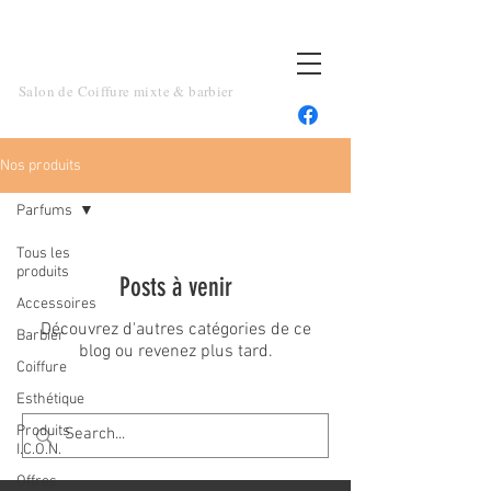
TOUT UN ART
Salon de Coiffure mixte & barbier
Nos produits
Parfums
Tous les
produits
Posts à venir
Accessoires
Découvrez d'autres catégories de ce
Barbier
blog ou revenez plus tard.
Coiffure
Esthétique
Produits
I.C.O.N.
Offres