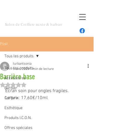
TOUT UN ART
Salon de Coiffure mixte & barbier
Post
Tous les produits
turbantsonia
Tous les produits
5 avr. 2023
1 min de lecture
Barrière base
Accessoires
Noté NaN étoiles sur 5.
Barbier
Écran soin pour ongles fragiles.
Le prix: 17,60€/10ml
Coiffure
Esthétique
Produits I.C.O.N.
Offres spéciales