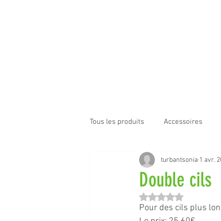
Accueil
Notre Salon
Nos services
Tous les produits
Accessoires
turbantsonia
1 avr. 
Vêtements
Turbans
Mav
Double cils
Noté NaN étoiles sur 
Pour des cils plus lon