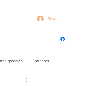
T
Se connecter
es
Nous contacter
Mon compte
fres spéciales
Prothèses