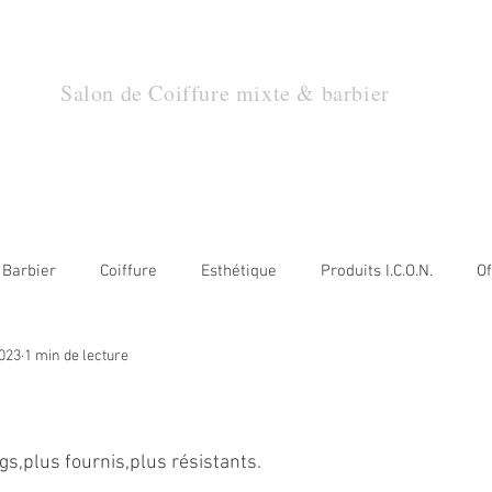
TOUT UN AR
Salon de Coiffure mixte & barbier
Nos produits
Prendre un rendez-vous
Catalogue Turbans
Nos horair
Barbier
Coiffure
Esthétique
Produits I.C.O.N.
Of
2023
1 min de lecture
ala
Parfums
5.
gs,plus fournis,plus résistants.