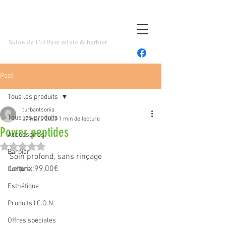
TOUT UN ART
Salon de Coiffure mixte & barbier
Post
Tous les produits
turbantsonia
Tous les produits
27 mars 2023
1 min de lecture
Power peptides
Accessoires
Noté NaN étoiles sur 5.
Barbier
Soin profond, sans rinçage 
Le prix:99,00€
Coiffure
Esthétique
Produits I.C.O.N.
Offres spéciales