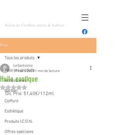
TOUT UN ART
Salon de Coiffure mixte & barbier
Post
Tous les produits
turbantsonia
Tous les produits
17 mars 2023
1 min de lecture
Huile exotique
Accessoires
Noté NaN étoiles sur 5.
Barbier
Oil. Prix: 51,40€/112ml
Coiffure
Esthétique
Produits I.C.O.N.
Offres spéciales