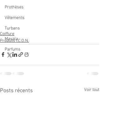
Prothèses
Vêtements
Turbans
Coiffure
Mavala
Produits I.C.O.N.
Parfums
Voir tout
Posts récents